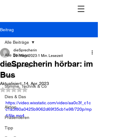
Beitrag
Alle Beiträge
dieSprecherin
Alle Beiträge
29. März 2023
1 Min. Lesezeit
dieSprecherin hörbar: im
Telefonansagen
Bus
News
Aktualisiert:
14. Apr. 2023
Stimme, Technik & Co
Mit NaN von 5 Sternen bewertet.
Dies & Das
https://video.wixstatic.com/video/aa0c3f_c1c
Aktion
c1a3f80a0425b9062d69f35cb1e98/720p/mp
4/file.mp4
Präsentieren
Tipp