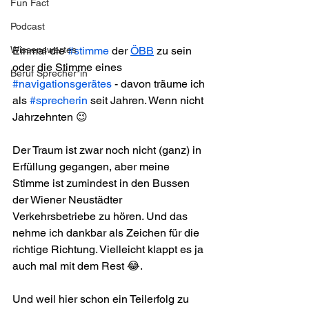
Fun Fact
Podcast
Einmal die 
#stimme
 der 
ÖBB
 zu sein 
Wissenswertes
oder die Stimme eines 
Beruf Sprecher*in
#navigationsgerätes
 - davon träume ich 
als 
#sprecherin
 seit Jahren. Wenn nicht 
Jahrzehnten 😉 
Der Traum ist zwar noch nicht (ganz) in 
Erfüllung gegangen, aber meine 
Stimme ist zumindest in den Bussen 
der Wiener Neustädter 
Verkehrsbetriebe zu hören. Und das 
nehme ich dankbar als Zeichen für die 
richtige Richtung. Vielleicht klappt es ja 
auch mal mit dem Rest 😂. 
Und weil hier schon ein Teilerfolg zu 