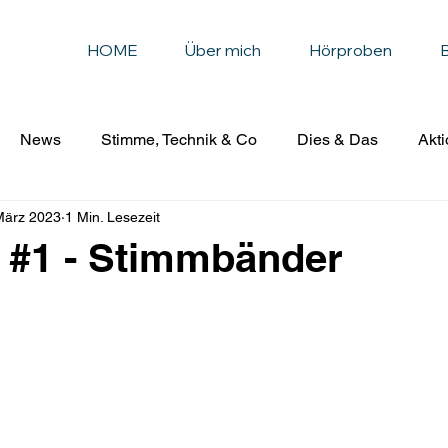
HOME
Über mich
Hörproben
News
Stimme, Technik & Co
Dies & Das
Akti
März 2023
1 Min. Lesezeit
t
Wissenswertes
Beruf Sprecher*in
 #1 - Stimmbänder
nen bewertet.