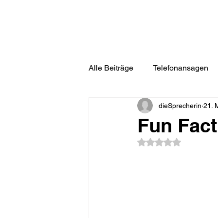
Alle Beiträge
Telefonansagen
dieSprecherin
21. 
Tipp
Fun Fact
Podcas
Fun Fact
Mit NaN von 5 Ster