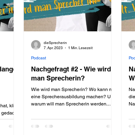
dieSprecherin
7. Apr. 2023
1 Min. Lesezeit
Podcast
Po
 lange
Nachgefragt #2 - Wie wird
Na
man Sprecherin?
W
Wie wird man Sprecherin? Wo kann man
Na
eine Sprecherausbildung machen? Und
di
warum will man Sprecherin werden.
Na
at, klingt
Darum geht es in NACHGEFRAGT.
zu
len.