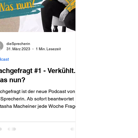
dieSprecherin
31. März 2023
1 Min. Lesezeit
dcast
chgefragt #1 - Verkühlt.
as nun?
chgefragt ist der neue Podcast von
eSprecherin. Ab sofort beantwortet
tasha Macheiner jede Woche Fragen
m Thema Stimme & Co.