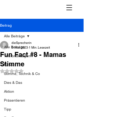
Beitrag
Alle Beiträge
dieSprecherin
Alle Beiträge
9. Mai 2023
1 Min. Lesezeit
Fun Fact #8 - Mamas
Telefonansagen
Stimme
News
Mit NaN von 5 Sternen bewertet.
Stimme, Technik & Co
Dies & Das
Aktion
Präsentieren
Tipp