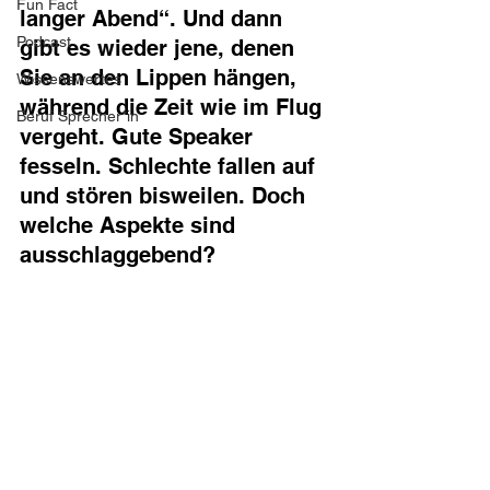
Fun Fact
langer Abend“. Und dann 
Podcast
gibt es wieder jene, denen 
Sie an den Lippen hängen, 
Wissenswertes
während die Zeit wie im Flug 
Beruf Sprecher*in
vergeht. Gute Speaker 
fesseln. Schlechte fallen auf 
und stören bisweilen. Doch 
welche Aspekte sind 
ausschlaggebend?