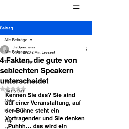
Beitrag
Alle Beiträge
dieSprecherin
Alle Beiträge
6. Apr. 2023
2 Min. Lesezeit
4 Fakten, die gute von
Telefonansagen
schlechten Speakern
News
unterscheidet
Stimme, Technik & Co
Mit NaN von 5 Sternen bewertet.
Dies & Das
Kennen Sie das? Sie sind 
Aktion
auf einer Veranstaltung, auf 
der Bühne steht ein 
Präsentieren
Vortragender und Sie denken 
Tipp
„Puhhh… das wird ein 